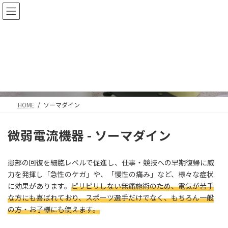
コ
ナ
ン
ビ
テ
ゲ
ン
ー
ツ
シ
へ
ョ
ソーマダイン
ス
ン
キ
に
ッ
移
プ
動
HOME
ソーマダイン
微弱電流機器 - ソーマダイン
患部の回復を細胞レベルで促進し、仕事・競技への早期復帰に威
力を発揮し「急性のケガ」や、「慢性の痛み」など、様々な症状
に効果があります。
ピリピリしない無痛施術のため、電気が苦手
な方にも喜ばれており、スポーツ選手だけでなく、もちろん一般
の方・お子様にも使えます。